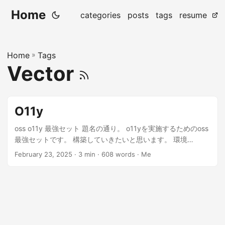
Home
categories
posts
tags
resume
Home
»
Tags
Vector
O11y
oss o11y 最強セット 題名の通り。 o11yを実施するためのoss
最強セットです。 構築していきたいと思います。 環境
hugo_server : Grafana, Gateway hugo_server -> jhonny :
February 23, 2025
· 3 min · 608 words · Me
Openvpn tunneling jhonny : Prometheus, Opensearch,
(maybe kafka?) 集めたいデータ GSLB周り GSLBのHCデータ
GSLBのアクセスログ GSLB clusterの各ノードの状態
openvpn周り vpnserverのログ vpnserverのステータス 構築
Grafana apt install grafana-serverでインストール sudo
systemctl enable grafana-serverでデーモン化 sudo vim