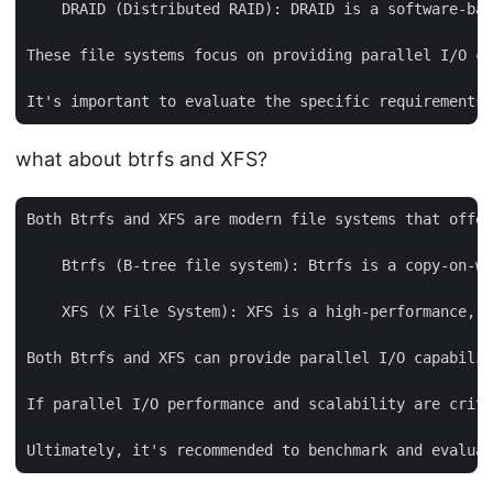
    DRAID (Distributed RAID): DRAID is a software-bas
These file systems focus on providing parallel I/O ca
what about btrfs and XFS?
Both Btrfs and XFS are modern file systems that offer
    Btrfs (B-tree file system): Btrfs is a copy-on-wr
    XFS (X File System): XFS is a high-performance, s
Both Btrfs and XFS can provide parallel I/O capabilit
If parallel I/O performance and scalability are criti