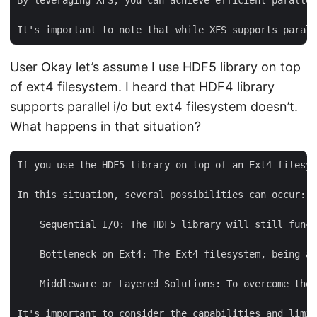
By leveraging XFS, you can achieve efficient parallel
User Okay let’s assume I use HDF5 library on top
of ext4 filesystem. I heard that HDF4 library
supports parallel i/o but ext4 filesystem doesn’t.
What happens in that situation?
If you use the HDF5 library on top of an Ext4 filesys
In this situation, several possibilities can occur:

    Sequential I/O: The HDF5 library will still funct
    Bottleneck on Ext4: The Ext4 filesystem, being a 
    Middleware or Layered Solutions: To overcome the 