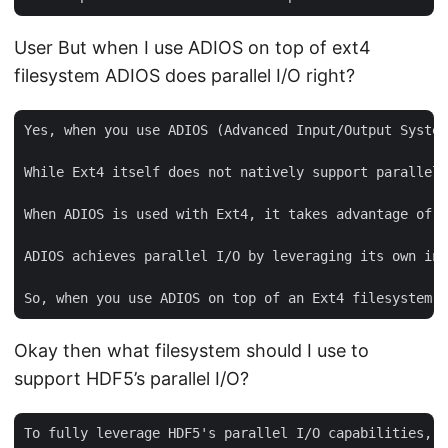
User But when I use ADIOS on top of ext4
filesystem ADIOS does parallel I/O right?
Yes, when you use ADIOS (Advanced Input/Output System
While Ext4 itself does not natively support parallel 
When ADIOS is used with Ext4, it takes advantage of p
ADIOS achieves parallel I/O by leveraging its own int
Okay then what filesystem should I use to
support HDF5’s parallel I/O?
To fully leverage HDF5's parallel I/O capabilities, i