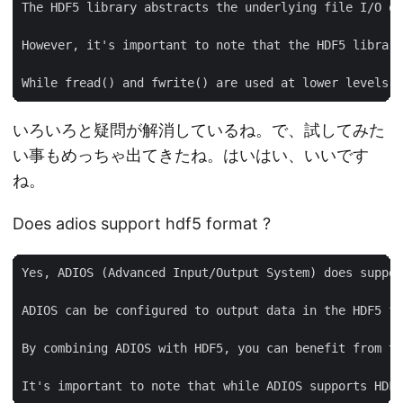
The HDF5 library abstracts the underlying file I/O op
However, it's important to note that the HDF5 library
いろいろと疑問が解消しているね。で、試してみた
い事もめっちゃ出てきたね。はいはい、いいです
ね。
Does adios support hdf5 format ?
Yes, ADIOS (Advanced Input/Output System) does suppor
ADIOS can be configured to output data in the HDF5 fo
By combining ADIOS with HDF5, you can benefit from th