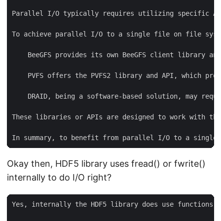
Parallel I/O typically requires utilizing specific AP
To achieve parallel I/O to a single file on file syst
    BeeGFS provides its own BeeGFS client library and
    PVFS offers the PVFS2 library and API, which prov
    DRAID, being a software-based solution, may requi
These libraries or APIs are designed to work with the
Okay then, HDF5 library uses fread() or fwrite()
internally to do I/O right?
Yes, internally the HDF5 library does use functions s