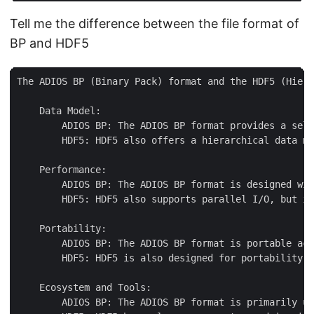
Tell me the difference between the file format of
BP and HDF5
The ADIOS BP (Binary Pack) format and the HDF5 (Hiera
    Data Model:

        ADIOS BP: The ADIOS BP format provides a self
        HDF5: HDF5 also offers a hierarchical data mo
    Performance:

        ADIOS BP: The ADIOS BP format is designed wit
        HDF5: HDF5 also supports parallel I/O, but it
    Portability:

        ADIOS BP: The ADIOS BP format is portable acr
        HDF5: HDF5 is also designed for portability a
    Ecosystem and Tools:

        ADIOS BP: The ADIOS BP format is primarily us