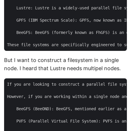
    Lustre: Lustre is a widely-used parallel file sys
    GPFS (IBM Spectrum Scale): GPFS, now known as IBM
    BeeGFS: BeeGFS (formerly known as FhGFS) is an op
But I want to construct a filesystem in a single
node. I heard that Lustre needs multipel nodes.
If you are looking to construct a parallel file syste
However, if you are working within a single node and 
    BeeGFS (BeeOND): BeeGFS, mentioned earlier as a p
    PVFS (Parallel Virtual File System): PVFS is an o